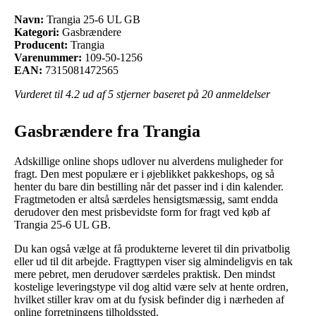
Navn:
Trangia 25-6 UL GB
Kategori:
Gasbrændere
Producent:
Trangia
Varenummer:
109-50-1256
EAN:
7315081472565
Vurderet til
4.2
ud af 5 stjerner baseret på
20
anmeldelser
Gasbrændere fra Trangia
Adskillige online shops udlover nu alverdens muligheder for
fragt. Den mest populære er i øjeblikket pakkeshops, og så
henter du bare din bestilling når det passer ind i din kalender.
Fragtmetoden er altså særdeles hensigtsmæssig, samt endda
derudover den mest prisbevidste form for fragt ved køb af
Trangia 25-6 UL GB.
Du kan også vælge at få produkterne leveret til din privatbolig
eller ud til dit arbejde. Fragttypen viser sig almindeligvis en tak
mere pebret, men derudover særdeles praktisk. Den mindst
kostelige leveringstype vil dog altid være selv at hente ordren,
hvilket stiller krav om at du fysisk befinder dig i nærheden af
online forretningens tilholdssted.