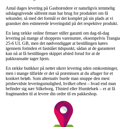
Antal dages levering på Gasbrændere er naturligvis temmelig
udslagsgivende såfremt man har brug for produktet om få
sekunder, så med det formål er det komplet på sin plads at vi
gransker den estimerede leveringstid på det respektive produkt.
En lang række online firmaer stiller garanti om dag-til-dag
levering på mange af shoppens varenumre, eksempelvis Trangia
25-6 UL GB, men det nødvendiggør at bestillingen køres
igennem forinden et fastslået tidspunkt, sådan at de garanteret
kan nå at få bestillingen skippet afsted forud for at de
pakkeansatte tager hjem.
En række butikker på nettet sikrer levering uden omkostninger,
men i mange tilfælde er det så præmissen at du aftager for et
konkret beløb. Som alternativ burde man snuppe den mest
prisbevidste leveringsmulighed, hvilket oftest – hvad end man
befinder sig nær Silkeborg, Thisted eller Humlebæk – er at få
fragtmanden til at levere din ordre til en pakkeshop.