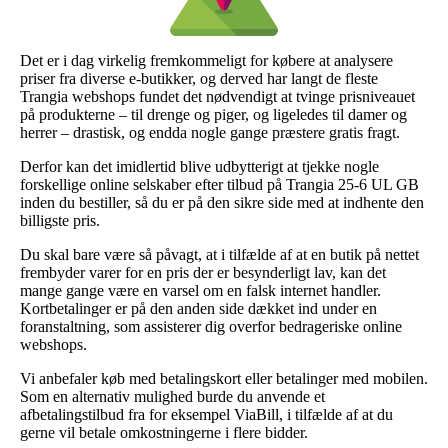
Det er i dag virkelig fremkommeligt for købere at analysere
priser fra diverse e-butikker, og derved har langt de fleste
Trangia webshops fundet det nødvendigt at tvinge prisniveauet
på produkterne – til drenge og piger, og ligeledes til damer og
herrer – drastisk, og endda nogle gange præstere gratis fragt.
Derfor kan det imidlertid blive udbytterigt at tjekke nogle
forskellige online selskaber efter tilbud på Trangia 25-6 UL GB
inden du bestiller, så du er på den sikre side med at indhente den
billigste pris.
Du skal bare være så påvagt, at i tilfælde af at en butik på nettet
frembyder varer for en pris der er besynderligt lav, kan det
mange gange være en varsel om en falsk internet handler.
Kortbetalinger er på den anden side dækket ind under en
foranstaltning, som assisterer dig overfor bedrageriske online
webshops.
Vi anbefaler køb med betalingskort eller betalinger med mobilen.
Som en alternativ mulighed burde du anvende et
afbetalingstilbud fra for eksempel ViaBill, i tilfælde af at du
gerne vil betale omkostningerne i flere bidder.