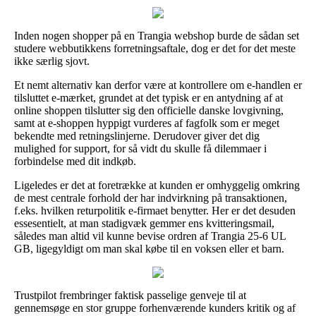
Inden nogen shopper på en Trangia webshop burde de sådan set
studere webbutikkens forretningsaftale, dog er det for det meste
ikke særlig sjovt.
Et nemt alternativ kan derfor være at kontrollere om e-handlen er
tilsluttet e-mærket, grundet at det typisk er en antydning af at
online shoppen tilslutter sig den officielle danske lovgivning,
samt at e-shoppen hyppigt vurderes af fagfolk som er meget
bekendte med retningslinjerne. Derudover giver det dig
mulighed for support, for så vidt du skulle få dilemmaer i
forbindelse med dit indkøb.
Ligeledes er det at foretrække at kunden er omhyggelig omkring
de mest centrale forhold der har indvirkning på transaktionen,
f.eks. hvilken returpolitik e-firmaet benytter. Her er det desuden
essesentielt, at man stadigvæk gemmer ens kvitteringsmail,
således man altid vil kunne bevise ordren af Trangia 25-6 UL
GB, ligegyldigt om man skal købe til en voksen eller et barn.
Trustpilot frembringer faktisk passelige genveje til at
gennemsøge en stor gruppe forhenværende kunders kritik og af