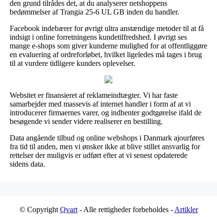
den grund tilrådes det, at du analyserer netshoppens
bedømmelser af Trangia 25-6 UL GB inden du handler.
Facebook indebærer for øvrigt ultra anstændige metoder til at få
indsigt i online forretningens kundetilfredshed. I øvrigt ses
mange e-shops som giver kunderne mulighed for at offentliggøre
en evaluering af ordreforløbet, hvilket ligeledes må tages i brug
til at vurdere tidligere kunders oplevelser.
Websitet er finansieret af reklameindtægter. Vi har faste
samarbejder med massevis af internet handler i form af at vi
introducerer firmaernes varer, og indhenter godtgørelse ifald de
besøgende vi sender videre realiserer en bestilling.
Data angående tilbud og online webshops i Danmark ajourføres
fra tid til anden, men vi ønsker ikke at blive stillet ansvarlig for
rettelser der muligvis er udført efter at vi senest opdaterede
sidens data.
© Copyright
Qvart
- Alle rettigheder forbeholdes -
Artikler