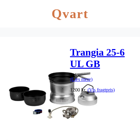
Qvart
Trangia 25-6
UL GB
(Læs mere)
1200
kr.
(Vis fragtpris)