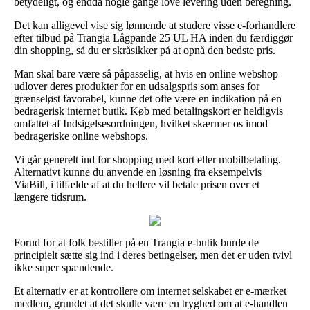
betydeligt, og endda nogle gange love levering uden beregning.
Det kan alligevel vise sig lønnende at studere visse e-forhandlere
efter tilbud på Trangia Lågpande 25 UL HA inden du færdiggør
din shopping, så du er skråsikker på at opnå den bedste pris.
Man skal bare være så påpasselig, at hvis en online webshop
udlover deres produkter for en udsalgspris som anses for
grænseløst favorabel, kunne det ofte være en indikation på en
bedragerisk internet butik. Køb med betalingskort er heldigvis
omfattet af Indsigelsesordningen, hvilket skærmer os imod
bedrageriske online webshops.
Vi går generelt ind for shopping med kort eller mobilbetaling.
Alternativt kunne du anvende en løsning fra eksempelvis
ViaBill, i tilfælde af at du hellere vil betale prisen over et
længere tidsrum.
Forud for at folk bestiller på en Trangia e-butik burde de
principielt sætte sig ind i deres betingelser, men det er uden tvivl
ikke super spændende.
Et alternativ er at kontrollere om internet selskabet er e-mærket
medlem, grundet at det skulle være en tryghed om at e-handlen