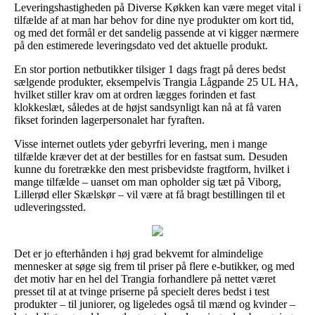
Leveringshastigheden på Diverse Køkken kan være meget vital i
tilfælde af at man har behov for dine nye produkter om kort tid,
og med det formål er det sandelig passende at vi kigger nærmere
på den estimerede leveringsdato ved det aktuelle produkt.
En stor portion netbutikker tilsiger 1 dags fragt på deres bedst
sælgende produkter, eksempelvis Trangia Lågpande 25 UL HA,
hvilket stiller krav om at ordren lægges forinden et fast
klokkeslæt, således at de højst sandsynligt kan nå at få varen
fikset forinden lagerpersonalet har fyraften.
Visse internet outlets yder gebyrfri levering, men i mange
tilfælde kræver det at der bestilles for en fastsat sum. Desuden
kunne du foretrække den mest prisbevidste fragtform, hvilket i
mange tilfælde – uanset om man opholder sig tæt på Viborg,
Lillerød eller Skælskør – vil være at få bragt bestillingen til et
udleveringssted.
Det er jo efterhånden i høj grad bekvemt for almindelige
mennesker at søge sig frem til priser på flere e-butikker, og med
det motiv har en hel del Trangia forhandlere på nettet været
presset til at at tvinge priserne på specielt deres bedst i test
produkter – til juniorer, og ligeledes også til mænd og kvinder –