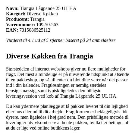
Navn:
Trangia Lågpande 25 UL HA
Kategori:
Diverse Køkken
Producent:
Trangia
Varenummer:
109-50-563
EAN:
7315086525112
Vurderet til
4.1
ud af 5 stjerner baseret på
24
anmeldelser
Diverse Køkken fra Trangia
Størstedelen af internet webshops giver nu flere muligheder for
fragt. Det mest almindelige er på nuværende tidspunkt at afsende
til en pakkeshop, og så afhenter du blot dine varer når det passer
ind i din kalender. Fragtløsningen er nemlig særdeles
hensigtsmæssig, samt typisk ligeledes den billigste
leveringsversion ved køb af Trangia Lågpande 25 UL HA.
Du kan ydermere planlægge at få pakken leveret til din lejlighed
eller hus eller ud til dit arbejde. Fragtformen er beklageligvis lidt
dyrere, men ligeledes i høj grad nem. Den prisbilligste metode til
levering er utvivlsomt selv at hente pakken, hvilket er betinget af
at du er lige ved online butikkens lager.