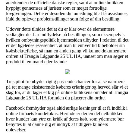
anerkender de officielle danske regler, samt at online butikken
hyppigt gennemses af jurister som er meget fortrolige
lovgivningen. Dette er desuden din anledning til at få assistance,
ifald du oplever problemstillinger som følge af din bestilling.
Udover dette tilrådes det at du er klar over de elementære
vedtægter der har indflydelse på bestillingen, som eksempelvis
hvilken ombytningspolitik hjemmesiden tilbyder. I relation til det
er det ligeledes essesentielt, at man til enhver tid bibeholder sin
købsbekræftelse, så man en anden gang vil kunne dokumentere
ordren af Trangia Lågpande 25 UL HA, uanset om man søger et
produkt til en mand eller kvinde.
Trustpilot frembyder rigtig passende chancer for at se nærmere
på ret mange eksisterende køberes erfaringer og herved slår vi et
slag for, at du tager et kig på online butikkens omtaler af Trangia
Lågpande 25 UL HA forinden du placerer din ordre.
Facebook frembyder også altid ærlige løsninger til at få indblik i
online firmaets kundefokus. Herinde er der en del netbutikker
hvor kunder kan ytre en kritik af deres køb, som ydermere bør
benyttes til at danne dig et indtryk af tidligere kunders
oplevelser.