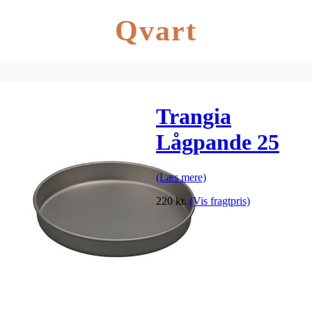
Qvart
Trangia
Lågpande 25
UL HA
(Læs mere)
220
kr.
(Vis fragtpris)