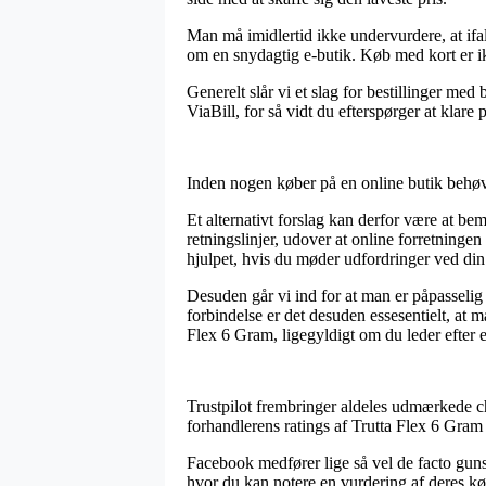
Man må imidlertid ikke undervurdere, at ifal
om en snydagtig e-butik. Køb med kort er i
Generelt slår vi et slag for bestillinger me
ViaBill, for så vidt du efterspørger at klar
Inden nogen køber på en online butik behøve
Et alternativt forslag kan derfor være at 
retningslinjer, udover at online forretninge
hjulpet, hvis du møder udfordringer ved din 
Desuden går vi ind for at man er påpasselig
forbindelse er det desuden essesentielt, at 
Flex 6 Gram, ligegyldigt om du leder efter e
Trustpilot frembringer aldeles udmærkede cha
forhandlerens ratings af Trutta Flex 6 Gram 
Facebook medfører lige så vel de facto gunst
hvor du kan notere en vurdering af deres kø