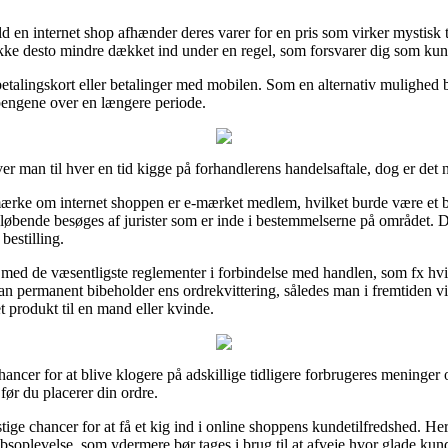
d en internet shop afhænder deres varer for en pris som virker mystisk ti
kke desto mindre dækket ind under en regel, som forsvarer dig som kund
d betalingskort eller betalinger med mobilen. Som en alternativ mulighed
e pengene over en længere periode.
r man til hver en tid kigge på forhandlerens handelsaftale, dog er det 
bemærke om internet shoppen er e-mærket medlem, hvilket burde være et 
n løbende besøges af jurister som er inde i bestemmelserne på området. D
bestilling.
 med de væsentligste reglementer i forbindelse med handlen, som fx hvilk
man permanent bibeholder ens ordrekvittering, således man i fremtiden vi
t produkt til en mand eller kvinde.
ncer for at blive klogere på adskillige tidligere forbrugeres meninger og
før du placerer din ordre.
ige chancer for at få et kig ind i online shoppens kundetilfredshed. Her
bsoplevelse, som ydermere bør tages i brug til at afveje hvor glade kund