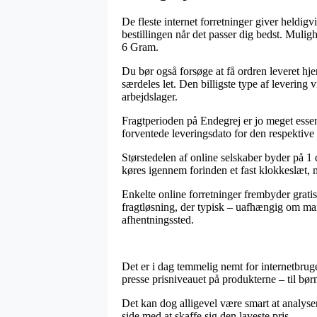
De fleste internet forretninger giver heldig
bestillingen når det passer dig bedst. Muli
6 Gram.
Du bør også forsøge at få ordren leveret hje
særdeles let. Den billigste type af levering 
arbejdslager.
Fragtperioden på Endegrej er jo meget essen
forventede leveringsdato for den respektive 
Størstedelen af online selskaber byder på 1
køres igennem forinden et fast klokkeslæt, m
Enkelte online forretninger frembyder grati
fragtløsning, der typisk – uafhængig om man 
afhentningssted.
Det er i dag temmelig nemt for internetbruger
presse prisniveauet på produkterne – til bør
Det kan dog alligevel være smart at analyser
side med at skaffe sig den laveste pris.