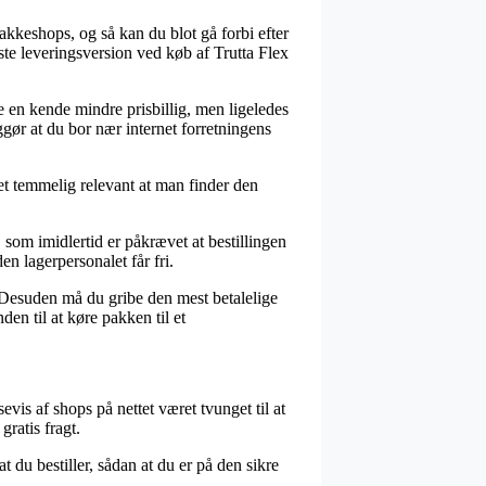
pakkeshops, og så kan du blot gå forbi efter
te leveringsversion ved køb af Trutta Flex
de en kende mindre prisbillig, men ligeledes
ggør at du bor nær internet forretningens
et temmelig relevant at man finder den
som imidlertid er påkrævet at bestillingen
en lagerpersonalet får fri.
. Desuden må du gribe den mest betalelige
en til at køre pakken til et
evis af shops på nettet været tvunget til at
ratis fragt.
 du bestiller, sådan at du er på den sikre