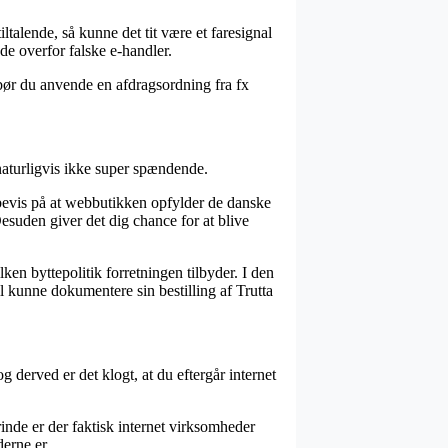
ltalende, så kunne det tit være et faresignal
e overfor falske e-handler.
 bør du anvende en afdragsordning fra fx
naturligvis ikke super spændende.
bevis på at webbutikken opfylder de danske
esuden giver det dig chance for at blive
en byttepolitik forretningen tilbyder. I den
l kunne dokumentere sin bestilling af Trutta
 derved er det klogt, at du eftergår internet
inde er der faktisk internet virksomheder
erne er.