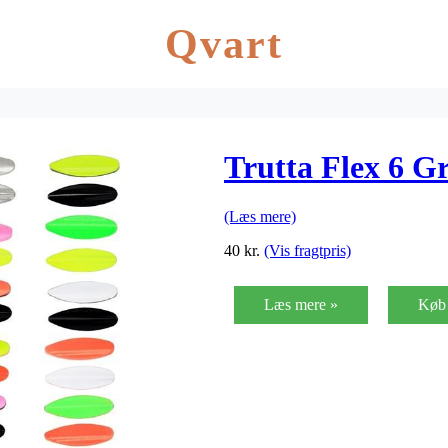
Qvart
Trutta Flex 6 
(Læs mere)
40
kr.
(Vis fragtpris)
Læs mere »
Køb 