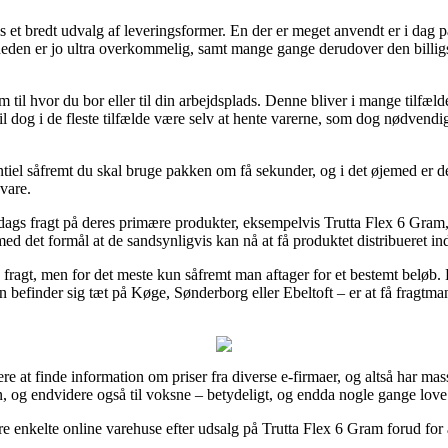
vis et bredt udvalg af leveringsformer. En der er meget anvendt er i dag 
gheden er jo ultra overkommelig, samt mange gange derudover den billigs
m til hvor du bor eller til din arbejdsplads. Denne bliver i mange tilfæl
vil dog i de fleste tilfælde være selv at hente varerne, som dog nødvendi
tiel såfremt du skal bruge pakken om få sekunder, og i det øjemed er d
vare.
 dags fragt på deres primære produkter, eksempelvis Trutta Flex 6 Gram, 
ed det formål at de sandsynligvis kan nå at få produktet distribueret ind
s fragt, men for det meste kun såfremt man aftager for et bestemt beløb
befinder sig tæt på Køge, Sønderborg eller Ebeltoft – er at få fragtmand
e at finde information om priser fra diverse e-firmaer, og altså har mass
n, og endvidere også til voksne – betydeligt, og endda nogle gange love g
e enkelte online varehuse efter udsalg på Trutta Flex 6 Gram forud for at