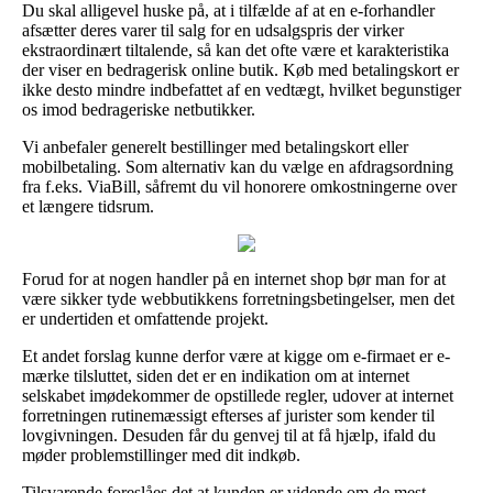
Du skal alligevel huske på, at i tilfælde af at en e-forhandler
afsætter deres varer til salg for en udsalgspris der virker
ekstraordinært tiltalende, så kan det ofte være et karakteristika
der viser en bedragerisk online butik. Køb med betalingskort er
ikke desto mindre indbefattet af en vedtægt, hvilket begunstiger
os imod bedrageriske netbutikker.
Vi anbefaler generelt bestillinger med betalingskort eller
mobilbetaling. Som alternativ kan du vælge en afdragsordning
fra f.eks. ViaBill, såfremt du vil honorere omkostningerne over
et længere tidsrum.
Forud for at nogen handler på en internet shop bør man for at
være sikker tyde webbutikkens forretningsbetingelser, men det
er undertiden et omfattende projekt.
Et andet forslag kunne derfor være at kigge om e-firmaet er e-
mærke tilsluttet, siden det er en indikation om at internet
selskabet imødekommer de opstillede regler, udover at internet
forretningen rutinemæssigt efterses af jurister som kender til
lovgivningen. Desuden får du genvej til at få hjælp, ifald du
møder problemstillinger med dit indkøb.
Tilsvarende foreslåes det at kunden er vidende om de mest