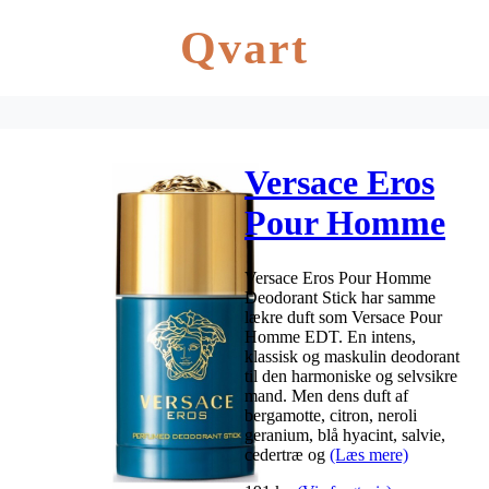
Qvart
Versace Eros
Pour Homme
Deodorant
Versace Eros Pour Homme
Stick 75 ml
Deodorant Stick har samme
lækre duft som Versace Pour
Homme EDT. En intens,
klassisk og maskulin deodorant
til den harmoniske og selvsikre
mand. Men dens duft af
bergamotte, citron, neroli
geranium, blå hyacint, salvie,
cedertræ og
(Læs mere)