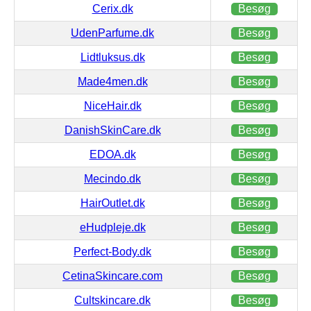
Cerix.dk
Besøg
UdenParfume.dk
Besøg
Lidtluksus.dk
Besøg
Made4men.dk
Besøg
NiceHair.dk
Besøg
DanishSkinCare.dk
Besøg
EDOA.dk
Besøg
Mecindo.dk
Besøg
HairOutlet.dk
Besøg
eHudpleje.dk
Besøg
Perfect-Body.dk
Besøg
CetinaSkincare.com
Besøg
Cultskincare.dk
Besøg