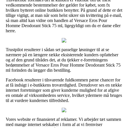
vedkommende bestemmelser der gælder for købet, som fx
hvilken bytteret online butikken benytter. På grund af dette er det
tillige vigtigt, at man når som helst sikrer sin kvittering på e-mail,
så man altid kan vidne om handlen af Versace Eros Pour
Homme Deodorant Stick 75 ml, ligegyldigt om du er dame eller
herre.
Trustpilot resulterer i sådan set passelige løsninger til at se
nærmere på en længere række eksisterende kunders opfattelser
og af den grund tilrådes det, at du tjekker e-forretningens
bedømmelser af Versace Eros Pour Homme Deodorant Stick 75
ml forinden du lægger din bestilling.
Facebook resulterer i tilsvarende fuldkommen pæne chancer for
at få indsigt i e-butikkens troværdighed. Derudover ses en række
internet forretninger som giver kunderne mulighed for at afgive
en omtale af virksomhedens service, hvilket ydermere må bruges
til at vurdere kundernes tilfredshed.
Vores website er finansieret af reklamer. Vi arbejder tæt sammen
med mange internet selskaber i form af at vi fremviser