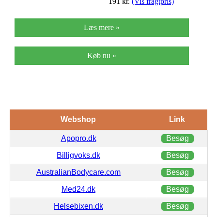
191
kr.
(Vis fragtpris)
Læs mere »
Køb nu »
Webshop
Link
Apopro.dk
Besøg
Billigvoks.dk
Besøg
AustralianBodycare.com
Besøg
Med24.dk
Besøg
Helsebixen.dk
Besøg