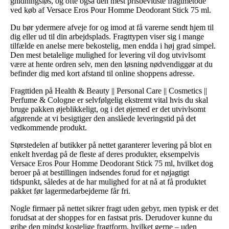
gnidningsløs, og ofte også den mest prisbevidste fragtmetode
ved køb af Versace Eros Pour Homme Deodorant Stick 75 ml.
Du bør ydermere afveje for og imod at få varerne sendt hjem til
dig eller ud til din arbejdsplads. Fragttypen viser sig i mange
tilfælde en anelse mere bekostelig, men endda i høj grad simpel.
Den mest betalelige mulighed for levering vil dog utvivlsomt
være at hente ordren selv, men den løsning nødvendiggør at du
befinder dig med kort afstand til online shoppens adresse.
Fragttiden på Health & Beauty || Personal Care || Cosmetics ||
Perfume & Cologne er selvfølgelig ekstremt vital hvis du skal
bruge pakken øjeblikkeligt, og i det øjemed er det utvivlsomt
afgørende at vi besigtiger den anslåede leveringstid på det
vedkommende produkt.
Størstedelen af butikker på nettet garanterer levering på blot en
enkelt hverdag på de fleste af deres produkter, eksempelvis
Versace Eros Pour Homme Deodorant Stick 75 ml, hvilket dog
beroer på at bestillingen indsendes forud for et nøjagtigt
tidspunkt, således at de har mulighed for at nå at få produktet
pakket før lagermedarbejderne får fri.
Nogle firmaer på nettet sikrer fragt uden gebyr, men typisk er det
forudsat at der shoppes for en fastsat pris. Derudover kunne du
gribe den mindst kostelige fragtform, hvilket gerne – uden