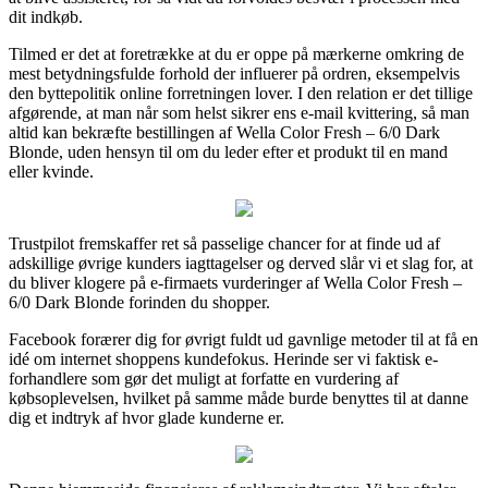
dit indkøb.
Tilmed er det at foretrække at du er oppe på mærkerne omkring de
mest betydningsfulde forhold der influerer på ordren, eksempelvis
den byttepolitik online forretningen lover. I den relation er det tillige
afgørende, at man når som helst sikrer ens e-mail kvittering, så man
altid kan bekræfte bestillingen af Wella Color Fresh – 6/0 Dark
Blonde, uden hensyn til om du leder efter et produkt til en mand
eller kvinde.
Trustpilot fremskaffer ret så passelige chancer for at finde ud af
adskillige øvrige kunders iagttagelser og derved slår vi et slag for, at
du bliver klogere på e-firmaets vurderinger af Wella Color Fresh –
6/0 Dark Blonde forinden du shopper.
Facebook forærer dig for øvrigt fuldt ud gavnlige metoder til at få en
idé om internet shoppens kundefokus. Herinde ser vi faktisk e-
forhandlere som gør det muligt at forfatte en vurdering af
købsoplevelsen, hvilket på samme måde burde benyttes til at danne
dig et indtryk af hvor glade kunderne er.