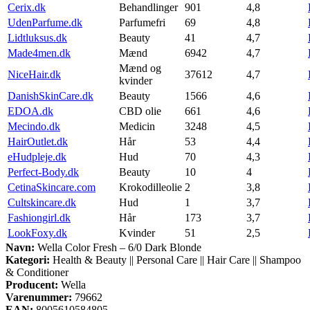
Cerix.dk
Behandlinger
901
4,8
UdenParfume.dk
Parfumefri
69
4,8
Lidtluksus.dk
Beauty
41
4,7
Made4men.dk
Mænd
6942
4,7
Mænd og
NiceHair.dk
37612
4,7
kvinder
DanishSkinCare.dk
Beauty
1566
4,6
EDOA.dk
CBD olie
661
4,6
Mecindo.dk
Medicin
3248
4,5
HairOutlet.dk
Hår
53
4,4
eHudpleje.dk
Hud
70
4,3
Perfect-Body.dk
Beauty
10
4
CetinaSkincare.com
Krokodilleolie
2
3,8
Cultskincare.dk
Hud
1
3,7
Fashiongirl.dk
Hår
173
3,7
LookFoxy.dk
Kvinder
51
2,5
Navn:
Wella Color Fresh – 6/0 Dark Blonde
Kategori:
Health & Beauty || Personal Care || Hair Care || Shampoo
& Conditioner
Producent:
Wella
Varenummer:
79662
EAN:
8005610584805