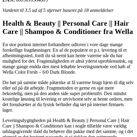
Vurderet til
3.5
ud af 5 stjerner baseret på
18
anmeldelser
Health & Beauty || Personal Care || Hair
Care || Shampoo & Conditioner fra Wella
En stor portion internet forhandlere udlover i vore dage mange
forskellige fragtløsninger. En af de populære er p.t. levering til et
afhentningssted, fordi du så nemt kan hente varerne når du har
mulighed for det. Fragtmuligheden er altså yderst uproblematisk, og
mange gange endda den mest letkøbte leveringsmetode ved køb af
Wella Color Fresh – 6/0 Dark Blonde.
Du bør på samme måde påtænke at få varerne bragt hjem til dig selv
eller ud på dit arbejde. Fragtmetoden er gerne en sjat mere
bekostelig, men på den anden side super problemfri. Den mindst
kostelige løsning til levering er utvivlsomt selv at hente ordren, men
det forudsætter at du fysisk befinder dig tæt på internet firmaets
lager.
Leveringsdygtigheden på Health & Beauty || Personal Care || Hair
Care || Shampoo & Conditioner kan i nogle tilfælde være vældig
udslagsgivende ifald du behøver din pakke med det samme, og i det
øjemed er det bestemt passende at vi tjekker den estimerede