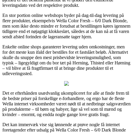
leveringsdato ved det respektive produkt.
En stor portion online webshops byder på dag-til-dag levering på
flere produkter, eksempelvis Wella Color Fresh – 6/0 Dark Blonde,
men som ikke desto mindre er forudsat at bestillingen køres igennem
tidligere end et nøjagtigt klokkeslæt, således at de kan nå at få varen
sendt afsted forinden de lageransatte tager hjem.
Enkelte online shops garanterer levering uden omkostninger, men
for det meste kun ifald der bestilles for et fastslået beløb. Alternativt
skulle du snuppe den mest prisbevidste leveringsmulighed, som
typisk – ligegyldigt om du bor tæt på Herning, Thisted eller Hørning
– vil blive at få fragtfirmaet til at bringe dine produkter til et
udleveringssted.
Det er efterhånden usædvanlig ukompliceret for alle at finde frem til
de bedste priser på forskellige e-forhandlere, og ergo har de fleste
Wella internet virksomheder været nødt til at nedbringe salgsværdien
på produkterne – til børn og babyer, lige så vel som til mænd og
kvinder – enormt, og endda nogle gange love gratis fragt.
Det kan immervæk vise sig lønnende at prøve nogle få internet
foretagender efter udsalg på Wella Color Fresh – 6/0 Dark Blonde