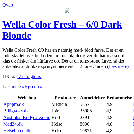
Qvart
Wella Color Fresh – 6/0 Dark
Blonde
Wella Color Fresh 6/0 har en naturlig mørk blod farve. Det er en
mild skyllefarve, helt uden ammoniak, der giver dit hår masser af
glas og frisker din hårfarve op. Det er en tone-i-tone farve, så det
anbefales at du ikke springer mere end 1-2 toner. Indeh
(Læs mere)
119
kr.
(Vis fragtpris)
Læs mere »
Køb nu »
Webshop
Produkter
Anmeldelser
Bedømmelse
Apopro.dk
Medicin
5857
4,9
Billigvoks.dk
Hår
35985
4,9
AustralianBodycare.com
Hud
2891
4,8
Med24.dk
Helse
8030
4,8
Helsebixen.dk
Helse
10871
4,8