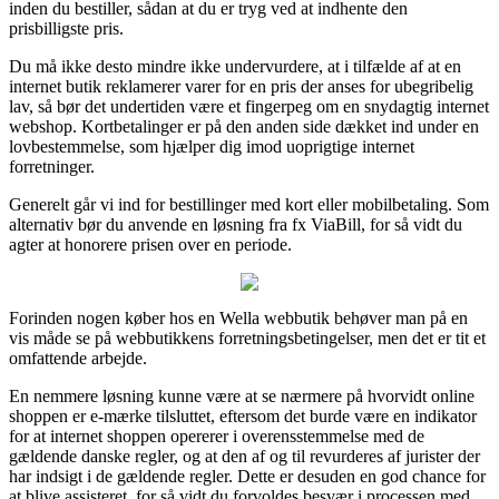
inden du bestiller, sådan at du er tryg ved at indhente den
prisbilligste pris.
Du må ikke desto mindre ikke undervurdere, at i tilfælde af at en
internet butik reklamerer varer for en pris der anses for ubegribelig
lav, så bør det undertiden være et fingerpeg om en snydagtig internet
webshop. Kortbetalinger er på den anden side dækket ind under en
lovbestemmelse, som hjælper dig imod uoprigtige internet
forretninger.
Generelt går vi ind for bestillinger med kort eller mobilbetaling. Som
alternativ bør du anvende en løsning fra fx ViaBill, for så vidt du
agter at honorere prisen over en periode.
Forinden nogen køber hos en Wella webbutik behøver man på en
vis måde se på webbutikkens forretningsbetingelser, men det er tit et
omfattende arbejde.
En nemmere løsning kunne være at se nærmere på hvorvidt online
shoppen er e-mærke tilsluttet, eftersom det burde være en indikator
for at internet shoppen opererer i overensstemmelse med de
gældende danske regler, og at den af og til revurderes af jurister der
har indsigt i de gældende regler. Dette er desuden en god chance for
at blive assisteret, for så vidt du forvoldes besvær i processen med