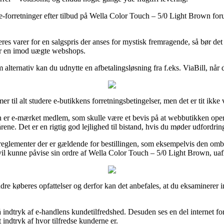
e-forretninger efter tilbud på Wella Color Touch – 5/0 Light Brown foru
es varer for en salgspris der anses for mystisk fremragende, så bør det
ner en imod uægte webshops.
om alternativ kan du udnytte en afbetalingsløsning fra f.eks. ViaBill, når
il alt studere e-butikkens forretningsbetingelser, men det er tit ikke v
 er e-mærket medlem, som skulle være et bevis på at webbutikken operer
kårene. Det er en rigtig god lejlighed til bistand, hvis du møder udfordri
reglementer der er gældende for bestillingen, som eksempelvis den ombyt
vil kunne påvise sin ordre af Wella Color Touch – 5/0 Light Brown, uaf
del andre køberes opfattelser og derfor kan det anbefales, at du eksamine
å indtryk af e-handlens kundetilfredshed. Desuden ses en del internet fo
indtryk af hvor tilfredse kunderne er.