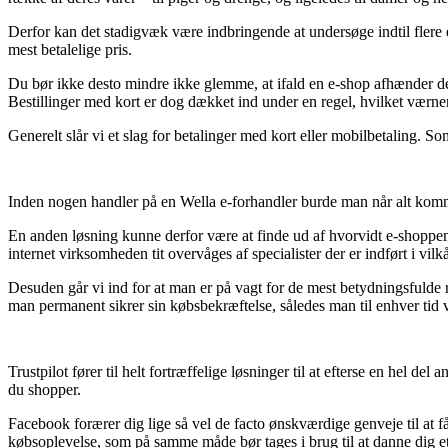
Derfor kan det stadigvæk være indbringende at undersøge indtil flere 
mest betalelige pris.
Du bør ikke desto mindre ikke glemme, at ifald en e-shop afhænder der
Bestillinger med kort er dog dækket ind under en regel, hvilket vær
Generelt slår vi et slag for betalinger med kort eller mobilbetaling. S
Inden nogen handler på en Wella e-forhandler burde man når alt kommer t
En anden løsning kunne derfor være at finde ud af hvorvidt e-shoppen
internet virksomheden tit overvåges af specialister der er indført i vil
Desuden går vi ind for at man er på vagt for de mest betydningsfulde 
man permanent sikrer sin købsbekræftelse, således man til enhver tid 
Trustpilot fører til helt fortræffelige løsninger til at efterse en hel 
du shopper.
Facebook forærer dig lige så vel de facto ønskværdige genveje til at f
købsoplevelse, som på samme måde bør tages i brug til at danne dig et 