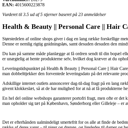
EAN:
4015600223878
Vurderet til
3.5
ud af 5 stjerner baseret på
23
anmeldelser
Health & Beauty || Personal Care || Hair 
Størstedelen af online shops giver i dag en lang række forskellige meto
Denne er nemlig rigtig gnidningsløs, samt desuden desuden den minds
Du kan på samme måde planlægge at få ordren sendt til din bopæl eller
er unægtelig at hente produkterne selv, hvilket dog kræver at du opho
Leveringstidspunktet på Health & Beauty || Personal Care || Hair Care
man dobbelttjekker den forventede leveringsdato på det relevante pro
Adskillige internet outlets annoncerer dag-til-dag fragt på en lang r
givent klokkeslæt, så at de har mulighed for at nå at få produkterne he
En hel del online webshops garanterer portofri fragt, men ofte er det
man opholder sig tæt på København, Sønderborg eller Gilleleje – er at få
Det er efterhånden ualmindeligt smertefrit for os alle at finde de beds
række af deres varer – til piger og drenge, og ligeledes til damer og h