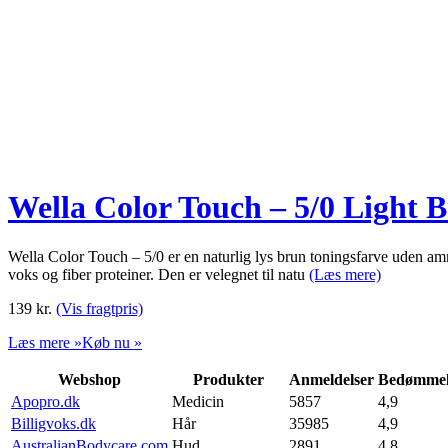
Wella Color Touch – 5/0 Light 
Wella Color Touch – 5/0 er en naturlig lys brun toningsfarve uden am
voks og fiber proteiner. Den er velegnet til natu
(Læs mere)
139
kr.
(Vis fragtpris)
Læs mere »
Køb nu »
Webshop
Produkter
Anmeldelser
Bedømmel
Apopro.dk
Medicin
5857
4,9
Billigvoks.dk
Hår
35985
4,9
AustralianBodycare.com
Hud
2891
4,8