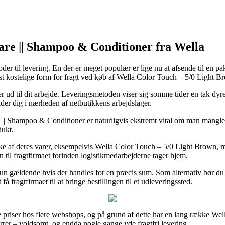
Care || Shampoo & Conditioner fra Wella
der til levering. En der er meget populær er lige nu at afsende til en pa
t kostelige form for fragt ved køb af Wella Color Touch – 5/0 Light B
 ud til dit arbejde. Leveringsmetoden viser sig somme tider en tak dyr
lder dig i nærheden af netbutikkens arbejdslager.
 || Shampoo & Conditioner er naturligvis ekstremt vital om man mangler
dukt.
ække af deres varer, eksempelvis Wella Color Touch – 5/0 Light Brown, 
n til fragtfirmaet forinden logistikmedarbejderne tager hjem.
 kun gældende hvis der handles for en præcis sum. Som alternativ bør du
 fragtfirmaet til at bringe bestillingen til et udleveringssted.
te priser hos flere webshops, og på grund af dette har en lang række Well
errer – voldsomt, og endda nogle gange yde fragtfri levering.