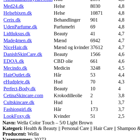
Med24.dk
Helse
8030
4,8
Helsebixen.dk
Helse
10871
4,8
Cerix.dk
Behandlinger
901
4,8
UdenParfume.dk
Parfumefri
69
4,8
Lidtluksus.dk
Beauty
41
4,7
Made4men.dk
Mænd
6942
4,7
NiceHair.dk
Mænd og kvinder
37612
4,7
DanishSkinCare.dk
Beauty
1566
4,6
EDOA.dk
CBD olie
661
4,6
Mecindo.dk
Medicin
3248
4,5
HairOutlet.dk
Hår
53
4,4
eHudpleje.dk
Hud
70
4,3
Perfect-Body.dk
Beauty
10
4
CetinaSkincare.com
Krokodilleolie
2
3,8
Cultskincare.dk
Hud
1
3,7
Fashiongirl.dk
Hår
173
3,7
LookFoxy.dk
Kvinder
51
2,5
Navn:
Wella Color Touch – 5/0 Light Brown
Kategori:
Health & Beauty || Personal Care || Hair Care || Shampoo 
Producent:
Wella
Varenummer:
20273