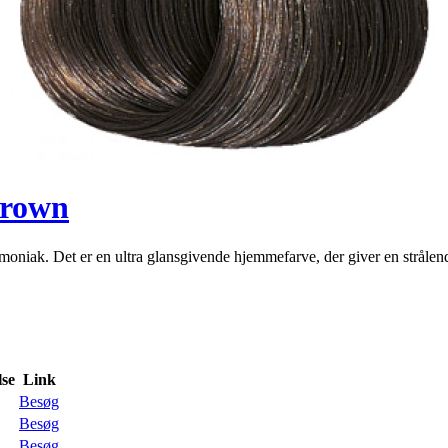
Brown
moniak. Det er en ultra glansgivende hjemmefarve, der giver en stråle
se
Link
Besøg
Besøg
Besøg