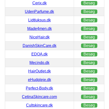
Cerix.dk
Besøg
UdenParfume.dk
Besøg
Lidtluksus.dk
Besøg
Made4men.dk
Besøg
NiceHair.dk
Besøg
DanishSkinCare.dk
Besøg
EDOA.dk
Besøg
Mecindo.dk
Besøg
HairOutlet.dk
Besøg
eHudpleje.dk
Besøg
Perfect-Body.dk
Besøg
CetinaSkincare.com
Besøg
Cultskincare.dk
Besøg