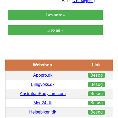
139
kr.
(Vis fragtpris)
Læs mere »
Køb nu »
Webshop
Link
Apopro.dk
Besøg
Billigvoks.dk
Besøg
AustralianBodycare.com
Besøg
Med24.dk
Besøg
Helsebixen.dk
Besøg