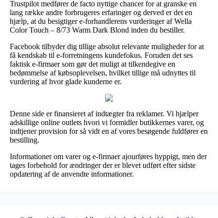
Trustpilot medfører de facto nyttige chancer for at granske en
lang række andre forbrugeres erfaringer og derved er det en
hjælp, at du besigtiger e-forhandlerens vurderinger af Wella
Color Touch – 8/73 Warm Dark Blond inden du bestiller.
Facebook tilbyder dig tillige absolut relevante muligheder for at
få kendskab til e-forretningens kundefokus. Foruden det ses
faktisk e-firmaer som gør det muligt at tilkendegive en
bedømmelse af købsoplevelsen, hvilket tillige må udnyttes til
vurdering af hvor glade kunderne er.
Denne side er finansieret af indtægter fra reklamer. Vi hjælper
adskillige online outlets hvori vi formidler butikkernes varer, og
indtjener provision for så vidt en af vores besøgende fuldfører en
bestilling.
Informationer om varer og e-firmaer ajourføres hyppigt, men der
tages forbehold for ændringer der er blevet udført efter sidste
opdatering af de anvendte informationer.