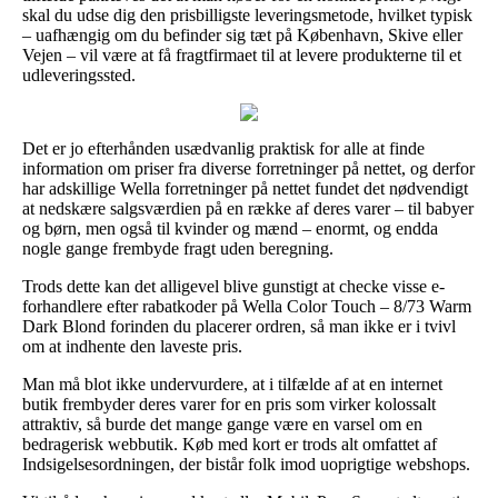
skal du udse dig den prisbilligste leveringsmetode, hvilket typisk
– uafhængig om du befinder sig tæt på København, Skive eller
Vejen – vil være at få fragtfirmaet til at levere produkterne til et
udleveringssted.
Det er jo efterhånden usædvanlig praktisk for alle at finde
information om priser fra diverse forretninger på nettet, og derfor
har adskillige Wella forretninger på nettet fundet det nødvendigt
at nedskære salgsværdien på en række af deres varer – til babyer
og børn, men også til kvinder og mænd – enormt, og endda
nogle gange frembyde fragt uden beregning.
Trods dette kan det alligevel blive gunstigt at checke visse e-
forhandlere efter rabatkoder på Wella Color Touch – 8/73 Warm
Dark Blond forinden du placerer ordren, så man ikke er i tvivl
om at indhente den laveste pris.
Man må blot ikke undervurdere, at i tilfælde af at en internet
butik frembyder deres varer for en pris som virker kolossalt
attraktiv, så burde det mange gange være en varsel om en
bedragerisk webbutik. Køb med kort er trods alt omfattet af
Indsigelsesordningen, der bistår folk imod uoprigtige webshops.