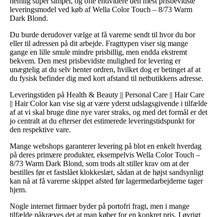
nemlig super simpel, og ofte endvidere den mest prisbevidste
leveringsmodel ved køb af Wella Color Touch – 8/73 Warm
Dark Blond.
Du burde derudover vælge at få varerne sendt til hvor du bor
eller til adressen på dit arbejde. Fragttypen viser sig mange
gange en lille smule mindre prisbillig, men endda ekstremt
bekvem. Den mest prisbevidste mulighed for levering er
unægtelig at du selv henter ordren, hvilket dog er betinget af at
du fysisk befinder dig med kort afstand til netbutikkens adresse.
Leveringstiden på Health & Beauty || Personal Care || Hair Care
|| Hair Color kan vise sig at være yderst udslagsgivende i tilfælde
af at vi skal bruge dine nye varer straks, og med det formål er det
jo centralt at du efterser det estimerede leveringstidspunkt for
den respektive vare.
Mange webshops garanterer levering på blot en enkelt hverdag
på deres primære produkter, eksempelvis Wella Color Touch –
8/73 Warm Dark Blond, som trods alt stiller krav om at der
bestilles før et fastslået klokkeslæt, sådan at de højst sandsynligt
kan nå at få varerne skippet afsted før lagermedarbejderne tager
hjem.
Nogle internet firmaer byder på portofri fragt, men i mange
tilfælde påkræves det at man køber for en konkret pris. I øvrigt