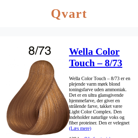
Qvart
Wella Color
Touch – 8/73
Warm Dark
Wella Color Touch – 8/73 er en
Blond
plejende varm mørk blond
toningsfarve uden ammoniak.
Det er en ultra glansgivende
hjemmefarve, der giver en
strålende farve, takket være
Light Color Complex. Den
indeholder naturlige voks og
fiber proteiner. Den er velegnet
(Læs mere)