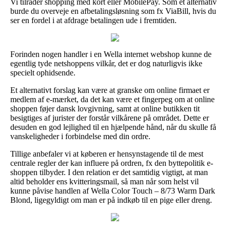
Vi tilråder shopping med kort eller MobilePay. Som et alternativ
burde du overveje en afbetalingsløsning som fx ViaBill, hvis du
ser en fordel i at afdrage betalingen ude i fremtiden.
Forinden nogen handler i en Wella internet webshop kunne de
egentlig tyde netshoppens vilkår, det er dog naturligvis ikke
specielt ophidsende.
Et alternativt forslag kan være at granske om online firmaet er
medlem af e-mærket, da det kan være et fingerpeg om at online
shoppen føjer dansk lovgivning, samt at online butikken tit
besigtiges af jurister der forstår vilkårene på området. Dette er
desuden en god lejlighed til en hjælpende hånd, når du skulle få
vanskeligheder i forbindelse med din ordre.
Tillige anbefaler vi at køberen er hensynstagende til de mest
centrale regler der kan influere på ordren, fx den byttepolitik e-
shoppen tilbyder. I den relation er det samtidig vigtigt, at man
altid beholder ens kvitteringsmail, så man når som helst vil
kunne påvise handlen af Wella Color Touch – 8/73 Warm Dark
Blond, ligegyldigt om man er på indkøb til en pige eller dreng.