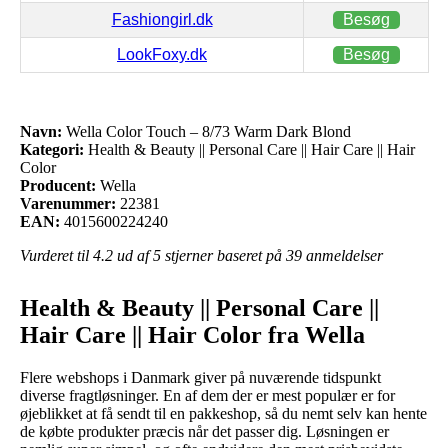
Fashiongirl.dk
Besøg
LookFoxy.dk
Besøg
Navn:
Wella Color Touch – 8/73 Warm Dark Blond
Kategori:
Health & Beauty || Personal Care || Hair Care || Hair
Color
Producent:
Wella
Varenummer:
22381
EAN:
4015600224240
Vurderet til
4.2
ud af 5 stjerner baseret på
39
anmeldelser
Health & Beauty || Personal Care ||
Hair Care || Hair Color fra Wella
Flere webshops i Danmark giver på nuværende tidspunkt
diverse fragtløsninger. En af dem der er mest populær er for
øjeblikket at få sendt til en pakkeshop, så du nemt selv kan hente
de købte produkter præcis når det passer dig. Løsningen er