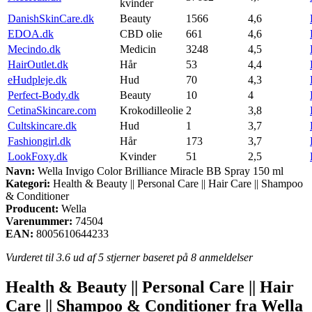
kvinder
DanishSkinCare.dk
Beauty
1566
4,6
EDOA.dk
CBD olie
661
4,6
Mecindo.dk
Medicin
3248
4,5
HairOutlet.dk
Hår
53
4,4
eHudpleje.dk
Hud
70
4,3
Perfect-Body.dk
Beauty
10
4
CetinaSkincare.com
Krokodilleolie
2
3,8
Cultskincare.dk
Hud
1
3,7
Fashiongirl.dk
Hår
173
3,7
LookFoxy.dk
Kvinder
51
2,5
Navn:
Wella Invigo Color Brilliance Miracle BB Spray 150 ml
Kategori:
Health & Beauty || Personal Care || Hair Care || Shampoo
& Conditioner
Producent:
Wella
Varenummer:
74504
EAN:
8005610644233
Vurderet til
3.6
ud af 5 stjerner baseret på
8
anmeldelser
Health & Beauty || Personal Care || Hair
Care || Shampoo & Conditioner fra Wella