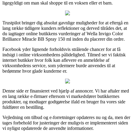
ligegyldigt om man skal shoppe til en voksen eller et barn.
Trustpilot bringer dig absolut gavnlige muligheder for at eftergå en
lang række tidligere kunders reflektioner og derved tilrådes det, at
du iagttager online butikkens vurderinger af Wella Invigo Color
Brilliance Miracle BB Spray 150 ml inden du placerer din ordre.
Facebook yder lignende forholdsvis strålende chancer for at få
indsigt i online virksomhedens pålidelighed. Tilmed ser vi faktisk
internet butikker hvor folk kan aflevere en anmeldelse af
virksomhedens service, som ydermere burde anvendes til at
bedømme hvor glade kunderne er.
Denne side er finansieret ved hjælp af annoncer. Vi har aftaler med
en lang række e-firmaer eftersom vi markedsfører butikkernes
produkter, og modtager godtgørelse ifald en bruger fra vores side
fuldfører en bestilling.
Vejledning om tilbud og e-forretninger opdateres nu og da, men der
tages forbehold for justeringer der muligvis er implementeret siden
vi nyligst opdaterede de anvendte informationer.