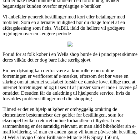
kort er ikke desto mindre inkluderet i en forordning, hvilket
begunstiger kunden overfor snydagtige e-butikker.
Vi anbefaler generelt bestillinger med kort eller betalinger med
mobilen. Som en alternativ mulighed bør du drage fordel af en
afdragsløsning som f.eks. ViaBill, ifald du hellere vil godtgøre
regningen over en længere periode.
Forud for at folk køber i en Wella shop burde de i princippet skimme
deres vilkår, det er dog bare ikke særlig sjovt.
En nem løsning kan derfor være at kontrollere om online
forretningen er verificeret af e-mærket, eftersom det bør være en
sikring om at internet selskabet forstår de danske love, tillige med at
internet forretningen af og til ses til af jurister som er inde i lovene på
området. Desuden får du anledning til hjælpende service, hvis du
forvoldes problemstillinger med din shopping.
Tilmed er det en hjælp at køber er omhyggelig omkring de
elementære bestemmelser der gælder for bestillingen, som for
eksempel hvilken returret online forhandleren tilbyder. I den
sammenhæng er det samtidig relevant, at man altid bibeholder sin e-
mail kvittering, så man en anden gang vil kunne påvise sin bestilling
af Wella Invigo Color Brilliance Miracle BB Spray 150 ml,