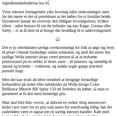
logistikmedarbejderne har fri.
Visse internet foretagender yder levering uden omkostninger, men
for det meste er det så præmissen at der købes for et fastslået beløb.
Derudover kunne du overveje den billigste leveringsform, hvilket
oftest – uden hensyn til om du befinder sig nær Køge, Grenaa eller
Sæby – er at få dem til at bringe din bestilling til et udleveringssted.
Det er jo efterhånden særligt overkommeligt for folk at søge sig frem
til priser i blandt forskellige online selskaber, og med det motiv har
utallige Wella internet shops været presset til at at nedsætte
prisniveauet på en række af deres varer – til juniorer, og samtidig til
mænd og kvinder – voldsomt, og endda nogle gange præstere
portofri fragt.
Men det kan trods alt blive rentabelt at besigtige forskellige
forhandlere på nettet efter rabatkoder på Wella Invigo Color
Brilliance Miracle BB Spray 150 ml forinden du køber, så man er
garanteret at få den mest betalelige pris.
Man skal blot ikke overse, at såfremt en online shop annoncerer
bedst i test varer for en pris som anses for usædvanlig billig, bør det
undertiden være et signal om en uærlig internet handler. Køb med