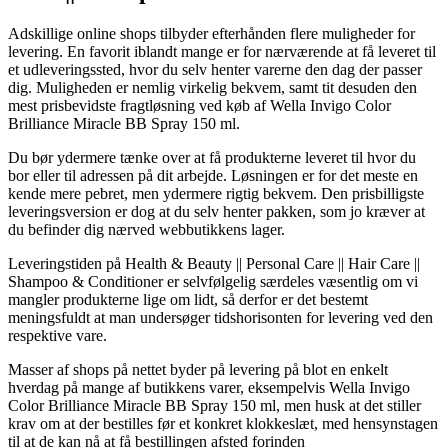
Adskillige online shops tilbyder efterhånden flere muligheder for
levering. En favorit iblandt mange er for nærværende at få leveret til
et udleveringssted, hvor du selv henter varerne den dag der passer
dig. Muligheden er nemlig virkelig bekvem, samt tit desuden den
mest prisbevidste fragtløsning ved køb af Wella Invigo Color
Brilliance Miracle BB Spray 150 ml.
Du bør ydermere tænke over at få produkterne leveret til hvor du
bor eller til adressen på dit arbejde. Løsningen er for det meste en
kende mere pebret, men ydermere rigtig bekvem. Den prisbilligste
leveringsversion er dog at du selv henter pakken, som jo kræver at
du befinder dig nærved webbutikkens lager.
Leveringstiden på Health & Beauty || Personal Care || Hair Care ||
Shampoo & Conditioner er selvfølgelig særdeles væsentlig om vi
mangler produkterne lige om lidt, så derfor er det bestemt
meningsfuldt at man undersøger tidshorisonten for levering ved den
respektive vare.
Masser af shops på nettet byder på levering på blot en enkelt
hverdag på mange af butikkens varer, eksempelvis Wella Invigo
Color Brilliance Miracle BB Spray 150 ml, men husk at det stiller
krav om at der bestilles før et konkret klokkeslæt, med hensynstagen
til at de kan nå at få bestillingen afsted forinden