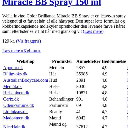
Miracle BB Spray 150 ml
Wella Invigo Color Brilliance Miracle BB Spray er en leave-in spray
velegnet til et farvet hår, af alle hårtyper. Den super lette formular og
kobberindkapslende molekyler opretholder den levende farve i håret
samt efterlader selv fint hår med glans og vit
(Læs mere)
129
kr.
(Vis fragtpris)
Læs mere »
Køb nu »
Webshop
Produkter
Anmeldelser
Bedømmelse
Apopro.dk
Medicin
5857
4,9
Billigvoks.dk
Hår
35985
4,9
AustralianBodycare.com
Hud
2891
4,8
Med24.dk
Helse
8030
4,8
Helsebixen.dk
Helse
10871
4,8
Cerix.dk
Behandlinger
901
4,8
UdenParfume.dk
Parfumefri
69
4,8
Lidtluksus.dk
Beauty
41
4,7
Made4men.dk
Mænd
6942
4,7
Mænd og
NiceHair.dk
37612
4,7