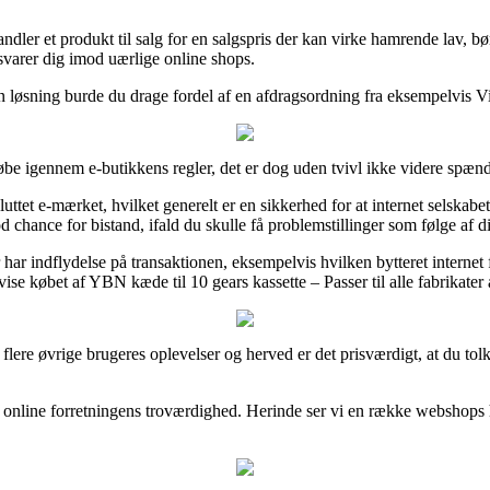
andler et produkt til salg for en salgspris der kan virke hamrende lav, 
rsvarer dig imod uærlige online shops.
 løsning burde du drage fordel af en afdragsordning fra eksempelvis Via
be igennem e-butikkens regler, det er dog uden tvivl ikke videre spæn
tet e-mærket, hvilket generelt er en sikkerhed for at internet selskabet
 chance for bistand, ifald du skulle få problemstillinger som følge af di
har indflydelse på transaktionen, eksempelvis hvilken bytteret internet fi
vise købet af YBN kæde til 10 gears kassette – Passer til alle fabrikate
ere flere øvrige brugeres oplevelser og herved er det prisværdigt, at du t
m online forretningens troværdighed. Herinde ser vi en række webshops 