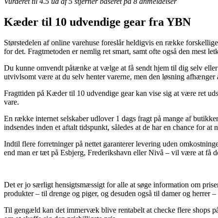
Vurderet til
4.5
ud af 5 stjerner baseret på
8
anmeldelser
Kæder til 10 udvendige gear fra YBN
Størstedelen af online varehuse foreslår heldigvis en række forskellige
for det. Fragtmetoden er nemlig ret smart, samt ofte også den mest letk
Du kunne omvendt påtænke at vælge at få sendt hjem til dig selv eller
utvivlsomt være at du selv henter varerne, men den løsning afhænger a
Fragttiden på Kæder til 10 udvendige gear kan vise sig at være ret ud
vare.
En række internet selskaber udlover 1 dags fragt på mange af butikkens
indsendes inden et aftalt tidspunkt, således at de har en chance for at 
Indtil flere forretninger på nettet garanterer levering uden omkostnin
end man er tæt på Esbjerg, Frederikshavn eller Nivå – vil være at få d
Det er jo særligt hensigtsmæssigt for alle at søge information om pri
produkter – til drenge og piger, og desuden også til damer og herrer –
Til gengæld kan det immervæk blive rentabelt at checke flere shops på ne