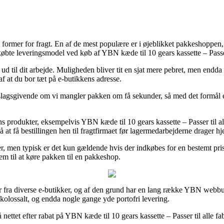
 former for fragt. En af de mest populære er i øjeblikket pakkeshoppen, 
øbte leveringsmodel ved køb af YBN kæde til 10 gears kassette – Passer t
 ud til dit arbejde. Muligheden bliver tit en sjat mere pebret, men endd
f at du bor tæt på e-butikkens adresse.
slagsgivende om vi mangler pakken om få sekunder, så med det formål er 
 produkter, eksempelvis YBN kæde til 10 gears kassette – Passer til alle 
nå at få bestillingen hen til fragtfirmaet før lagermedarbejderne drager h
ger, men typisk er det kun gældende hvis der indkøbes for en bestemt pris
em til at køre pakken til en pakkeshop.
ser fra diverse e-butikker, og af den grund har en lang række YBN webbu
 kolossalt, og endda nogle gange yde portofri levering.
ttet efter rabat på YBN kæde til 10 gears kassette – Passer til alle fabri