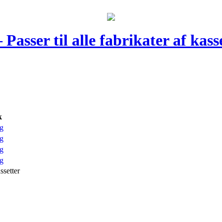
Passer til alle fabrikater af kass
k
g
g
g
g
ssetter