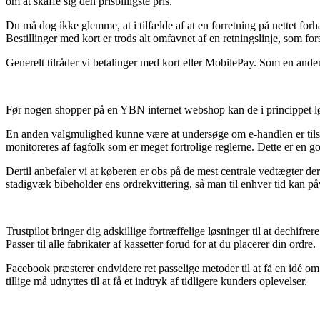
om at skaffe sig den prisbilligste pris.
Du må dog ikke glemme, at i tilfælde af at en forretning på nettet forh
Bestillinger med kort er trods alt omfavnet af en retningslinje, som fo
Generelt tilråder vi betalinger med kort eller MobilePay. Som en anden
Før nogen shopper på en YBN internet webshop kan de i princippet lø
En anden valgmulighed kunne være at undersøge om e-handlen er tilslut
monitoreres af fagfolk som er meget fortrolige reglerne. Dette er en god
Dertil anbefaler vi at køberen er obs på de mest centrale vedtægter der 
stadigvæk bibeholder ens ordrekvittering, så man til enhver tid kan på
Trustpilot bringer dig adskillige fortræffelige løsninger til at dechifr
Passer til alle fabrikater af kassetter forud for at du placerer din ordre.
Facebook præsterer endvidere ret passelige metoder til at få en idé o
tillige må udnyttes til at få et indtryk af tidligere kunders oplevelser.