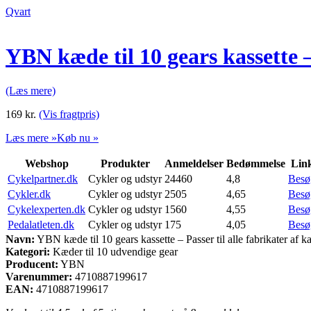
Qvart
YBN kæde til 10 gears kassette – 
(Læs mere)
169
kr.
(Vis fragtpris)
Læs mere »
Køb nu »
Webshop
Produkter
Anmeldelser
Bedømmelse
Lin
Cykelpartner.dk
Cykler og udstyr
24460
4,8
Besø
Cykler.dk
Cykler og udstyr
2505
4,65
Besø
Cykelexperten.dk
Cykler og udstyr
1560
4,55
Besø
Pedalatleten.dk
Cykler og udstyr
175
4,05
Besø
Navn:
YBN kæde til 10 gears kassette – Passer til alle fabrikater af ka
Kategori:
Kæder til 10 udvendige gear
Producent:
YBN
Varenummer:
4710887199617
EAN:
4710887199617