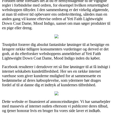
Foruden dette foreslåes det at du er hensynstagende til de vigtigste
regler i forbindelse med ordren, for eksempel hvilken returrettighed
webshoppen tilbyder. I den sammenhæng er det virkelig afgørende,
at man til enhver tid opbevarer ens ordrekvittering, således man en
anden gang vil kunne eftervise ordren af Yeti Faith Lightweight
Down Coat Dame, Mood Indigo, uanset om man søger produkter til
en pige eller dreng.
Trustpilot forærer dig absolut fantastiske løsninger til at besigtige en
længere række tidligere konsumenters vurderinger og derved er det
godt, at du efterforsker webshoppens anmeldelser af Yeti Faith
Lightweight Down Coat Dame, Mood Indigo inden du køber.
Facebook resulterer i derudover ret så fine løsninger til at få indsigt i
internet selskabets kundetilfredshed. Her ses en række internet
varehuse som giver kunderne mulighed for at sammensætte en
bedømmelse af deres købsoplevelse, som ydermere bør drages
fordel af til at danne dig et indtryk af kundernes tilfredshed.
Dette website er finansieret af annonceindtægter. Vi har samarbejder
med massevis af internet outlets eftersom vi publicerer deres tilbud,
og tjener honorar hvis en bruger fra vores side laver et indkøb.