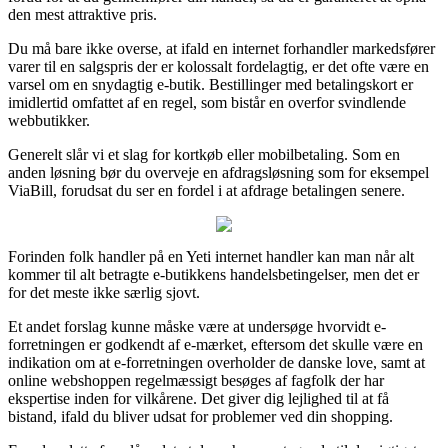
den mest attraktive pris.
Du må bare ikke overse, at ifald en internet forhandler markedsfører
varer til en salgspris der er kolossalt fordelagtig, er det ofte være en
varsel om en snydagtig e-butik. Bestillinger med betalingskort er
imidlertid omfattet af en regel, som bistår en overfor svindlende
webbutikker.
Generelt slår vi et slag for kortkøb eller mobilbetaling. Som en
anden løsning bør du overveje en afdragsløsning som for eksempel
ViaBill, forudsat du ser en fordel i at afdrage betalingen senere.
Forinden folk handler på en Yeti internet handler kan man når alt
kommer til alt betragte e-butikkens handelsbetingelser, men det er
for det meste ikke særlig sjovt.
Et andet forslag kunne måske være at undersøge hvorvidt e-
forretningen er godkendt af e-mærket, eftersom det skulle være en
indikation om at e-forretningen overholder de danske love, samt at
online webshoppen regelmæssigt besøges af fagfolk der har
ekspertise inden for vilkårene. Det giver dig lejlighed til at få
bistand, ifald du bliver udsat for problemer ved din shopping.