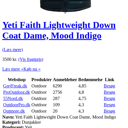
Yeti Faith Lightweight Down
Coat Dame, Mood Indigo
(Læs mere)
3500
kr.
(Vis fragtpris)
Læs mere »
Køb nu »
Webshop
Produkter
Anmeldelser
Bedømmelse
Link
GrejFreak.dk
Outdoor
6290
4,85
Besøg
ProOutdoor.dk
Outdoor
2756
4,8
Besøg
55Nord.dk
Outdoor
287
4,75
Besøg
OutdoorPro.dk
Outdoor
109
4,3
Besøg
Outmore.dk
Outdoor
20
4,3
Besøg
Navn:
Yeti Faith Lightweight Down Coat Dame, Mood Indigo
Kategori:
Dunjakker
Producent:
Yeti