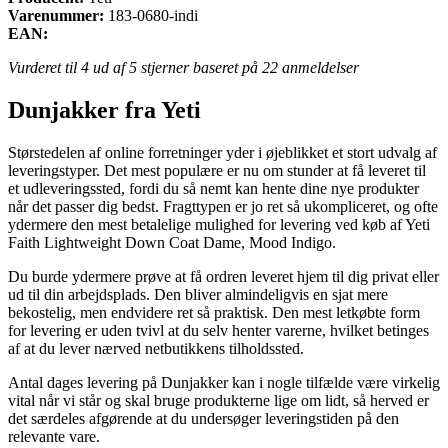
Varenummer:
183-0680-indi
EAN:
Vurderet til
4
ud af 5 stjerner baseret på
22
anmeldelser
Dunjakker fra Yeti
Størstedelen af online forretninger yder i øjeblikket et stort udvalg af
leveringstyper. Det mest populære er nu om stunder at få leveret til
et udleveringssted, fordi du så nemt kan hente dine nye produkter
når det passer dig bedst. Fragttypen er jo ret så ukompliceret, og ofte
ydermere den mest betalelige mulighed for levering ved køb af Yeti
Faith Lightweight Down Coat Dame, Mood Indigo.
Du burde ydermere prøve at få ordren leveret hjem til dig privat eller
ud til din arbejdsplads. Den bliver almindeligvis en sjat mere
bekostelig, men endvidere ret så praktisk. Den mest letkøbte form
for levering er uden tvivl at du selv henter varerne, hvilket betinges
af at du lever nærved netbutikkens tilholdssted.
Antal dages levering på Dunjakker kan i nogle tilfælde være virkelig
vital når vi står og skal bruge produkterne lige om lidt, så herved er
det særdeles afgørende at du undersøger leveringstiden på den
relevante vare.