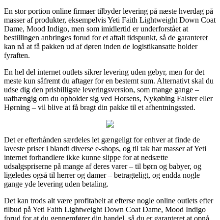
En stor portion online firmaer tilbyder levering på næste hverdag på
masser af produkter, eksempelvis Yeti Faith Lightweight Down Coat
Dame, Mood Indigo, men som imidlertid er underforstået at
bestillingen anbringes forud for et aftalt tidspunkt, så de garanteret
kan nå at få pakken ud af døren inden de logistikansatte holder
fyraften.
En hel del internet outlets sikrer levering uden gebyr, men for det
meste kun såfremt du aftager for en bestemt sum. Alternativt skal du
udse dig den prisbilligste leveringsversion, som mange gange –
uafhængig om du opholder sig ved Horsens, Nykøbing Falster eller
Hørning – vil blive at få bragt din pakke til et afhentningssted.
Det er efterhånden særdeles let gængeligt for enhver at finde de
laveste priser i blandt diverse e-shops, og til tak har masser af Yeti
internet forhandlere ikke kunne slippe for at nedsætte
udsalgspriserne på mange af deres varer – til børn og babyer, og
ligeledes også til herrer og damer – betragteligt, og endda nogle
gange yde levering uden betaling.
Det kan trods alt være profitabelt at efterse nogle online outlets efter
tilbud på Yeti Faith Lightweight Down Coat Dame, Mood Indigo
forud for at du gennemfører din handel, så du er garanteret at opnå