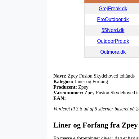
GrejFreak.dk
ProOutdoor.dk
55Nord.dk
OutdoorPro.dk
Outmore.dk
Navn:
Zpey Fusion Skydehoved tohånds
Kategori:
Liner og Forfang
Producent:
Zpey
Varenummer:
Zpey Fusion Skydehoved t
EAN:
Vurderet til
3.6
ud af 5 stjerner baseret på
2
Liner og Forfang fra Zpey
En masse e-forretninger giver i dag et hav a