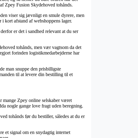
øb af Zpey Fusion Skydehoved tohånds.
toden viser sig jævnligt en smule dyrere, men
r i kort afstand af webshoppens lager.
derfor er det i sandhed relevant at du ser
ydehoved tohånds, men vær vagtsom da det
largjort forinden logistikmedarbejderne har
rde man snuppe den prisbilligste
nden til at levere din bestilling til et
har mange Zpey online selskaber været
endda nogle gange love fragt uden beregning.
d tohånds før du bestiller, således at du er
re et signal om en snydagtig internet
maer.