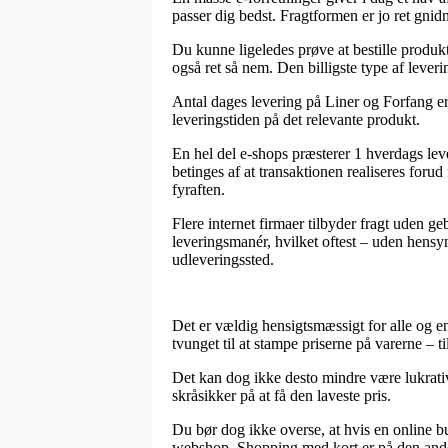
passer dig bedst. Fragtformen er jo ret gni
Du kunne ligeledes prøve at bestille produkte
også ret så nem. Den billigste type af lever
Antal dages levering på Liner og Forfang er 
leveringstiden på det relevante produkt.
En hel del e-shops præsterer 1 hverdags l
betinges af at transaktionen realiseres forud
fyraften.
Flere internet firmaer tilbyder fragt uden g
leveringsmanér, hvilket oftest – uden hensyn t
udleveringssted.
Det er vældig hensigtsmæssigt for alle og e
tvunget til at stampe priserne på varerne – 
Det kan dog ikke desto mindre være lukrativ
skråsikker på at få den laveste pris.
Du bør dog ikke overse, at hvis en online bu
webshop. Shopping med kort er på den anden 