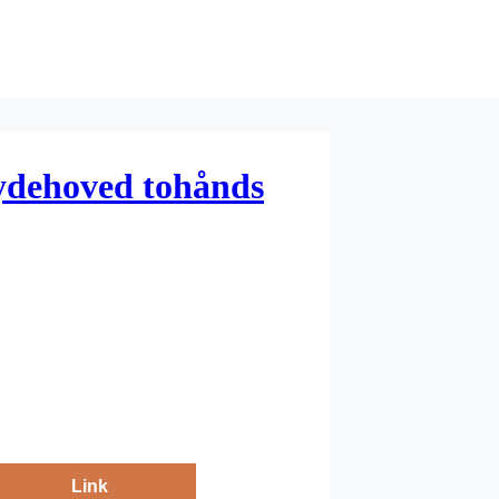
ydehoved tohånds
Link