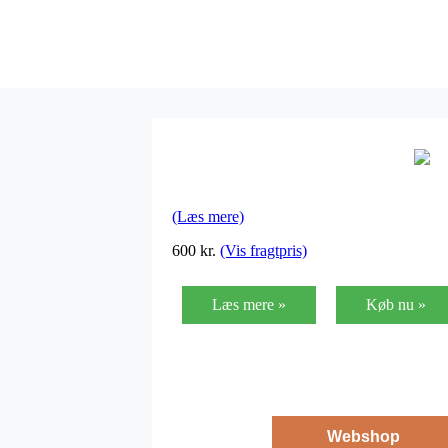
(Læs mere)
600
kr.
(Vis fragtpris)
Læs mere »
Køb nu »
Webshop