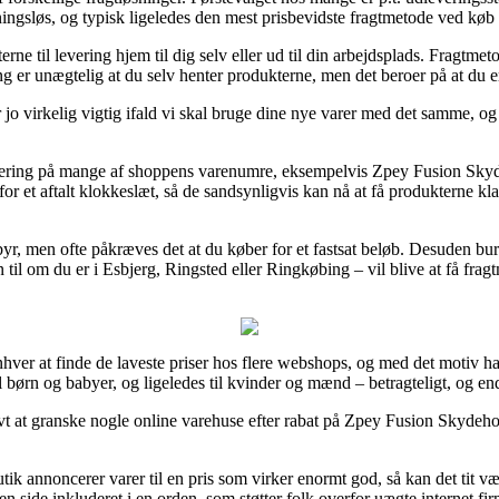
dningsløs, og typisk ligeledes den mest prisbevidste fragtmetode ved k
rne til levering hjem til dig selv eller ud til din arbejdsplads. Fragtme
ing er unægtelig at du selv henter produkterne, men det beroer på at du e
jo virkelig vigtig ifald vi skal bruge dine nye varer med det samme, og 
evering på mange af shoppens varenumre, eksempelvis Zpey Fusion Sk
 for et aftalt klokkeslæt, så de sandsynligvis kan nå at få produkterne k
ebyr, men ofte påkræves det at du køber for et fastsat beløb. Desuden bu
il om du er i Esbjerg, Ringsted eller Ringkøbing – vil blive at få fragtma
nhver at finde de laveste priser hos flere webshops, og med det motiv 
til børn og babyer, og ligeledes til kvinder og mænd – betragteligt, og 
t at granske nogle online varehuse efter rabat på Zpey Fusion Skydehove
tik annoncerer varer til en pris som virker enormt god, så kan det tit væ
side inkluderet i en orden, som støtter folk overfor uægte internet fir