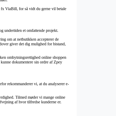
x ViaBill, for så vidt du gerne vil betale
og undertiden et omfattende projekt.
ring om at netbutikken accepterer de
udover giver det dig mulighed for bistand,
ilken ombytningsrettighed online shoppen
vil kunne dokumentere sin ordre af Zpey
erfor rekommanderer vi, at du analyserer e-
værdighed. Tilmed møder vi mange online
ejning af hvor tilfredse kunderne er.