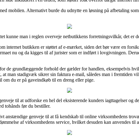
 med mobilen. Alternativt burde du udnytte en løsning på afbetaling som f
et kunne man i reglen overveje netbutikkens forretningsvilkår, det er d
internet butikken er støttet af e-mærket, siden det bør være en forsik
rmaet nu og da kigges til af jurister som er indført i lovgivningen. Der
gt for de grundlæggende forhold der gælder for handlen, eksempelvis hv
gt, at man stadigvæk sikrer sin faktura e-mail, således man i fremtiden 
 om du er på gaveindkøb til en dreng eller pige.
nveje til at udforske en hel del eksisterende kunders iagttagelser og d
 tohånds før du bestiller.
t anstændige genveje til at få kendskab til online virksomhedens tro
ømmelse af virksomhedens service, hvilket desuden kan anvendes til afv