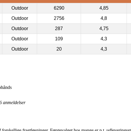
Outdoor
6290
4,85
Outdoor
2756
4,8
Outdoor
287
4,75
Outdoor
109
4,3
Outdoor
20
4,3
ohånds
6
anmeldelser
f forskellige fragtløsninger. Førstevalget hos mange er p.t. udleveringss