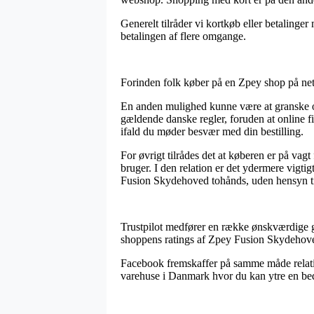
Generelt tilråder vi kortkøb eller betalinger
betalingen af flere omgange.
Forinden folk køber på en Zpey shop på nett
En anden mulighed kunne være at granske om 
gældende danske regler, foruden at online fi
ifald du møder besvær med din bestilling.
For øvrigt tilrådes det at køberen er på va
bruger. I den relation er det ydermere vigti
Fusion Skydehoved tohånds, uden hensyn til
Trustpilot medfører en række ønskværdige ge
shoppens ratings af Zpey Fusion Skydehoved
Facebook fremskaffer på samme måde relativ
varehuse i Danmark hvor du kan ytre en bed