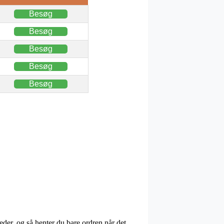
Besøg
Besøg
Besøg
Besøg
Besøg
teder, og så henter du bare ordren når det